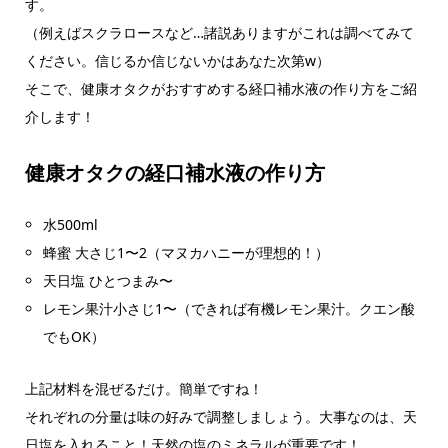
す。
（例えばスクラロースなど…諸説ありますがこれは調べてみて
ください。信じるか信じないかはあなた次第w）
そこで、健康オタクがおすすめする経口補水液の作り方をご紹
介します！
健康オタクの経口補水液の作り方
水500ml
蜂蜜 大さじ1〜2（マヌカハニーが理想的！）
天日塩 ひとつまみ〜
レモン果汁小さじ1〜（できれば有機レモン果汁。クエン酸
でもOK）
上記材料を混ぜるだけ。簡単ですね！
それぞれの分量は味の好みで調整しましょう。大事なのは、天
日塩を入れること！天然の塩のミネラルが重要です！