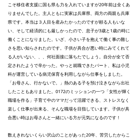
こそ移住者支援に国も県も力を入れていますが20年前は全くあ
りませんでした。主人ともに実家は兵庫県、両方の両親も兵庫
県です。本当は３人目を産みたかったのですが頼る人もいな
い、そして経済的にも厳しかったので、息子が3歳と1歳の時に
働くことになりました。いざ、小さい子を抱えて働く事の難し
さを思い知らされたのです。子供が具合が悪い時にみてくれて
る人がいない、、、何社面接に落ちたでしょう。自分が全て否
定されたようで辛かった。やっと就職できたパート、私は小児
科が運営している病児保育を利用しながら仕事をしました。
「お母さん、行かないで。」熱のある子を預け泣きながら出社
したこともありました。0172のミッションの一つ「女性が輝く
職場を作る」子育て中のママだって活躍できる、ストレスなく
楽しく仕事が出来る、そんな職場を目指しています。子供が具
合悪い時はお母さんと一緒にいる方が元気になるのです！
数えきれないくらい沢山のことがあった20年、苦労したからこ