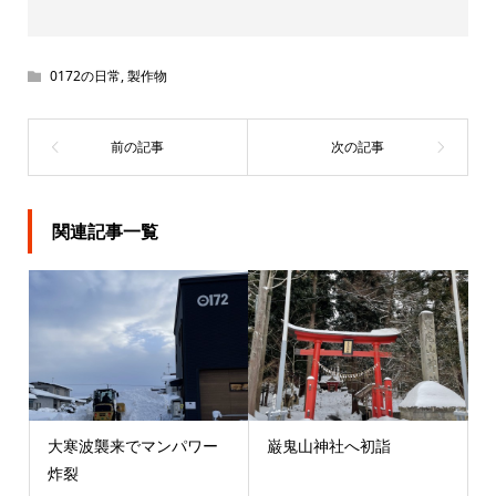
0172の日常
,
製作物
関連記事一覧
大寒波襲来でマンパワー
巌鬼山神社へ初詣
炸裂