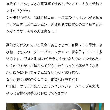
施設でこ～んな大きな蒸気窯で仕込んでいます。大きさ伝わり
ますか？(*^^*)
シャモジも特大、窯は直径１ｍ、一度に75リットルも煮込めま
す。施設内は蒸気ムンムン、外は真冬で吹雪なのに半袖でも汗
をかきます、もちろん暖房なし！
高知から仕入れている黄金生姜をはじめ、有機レモン果汁、き
び糖、はちみつ、クローブス、シナモン、唐辛子をコトコト煮
込みます。47歳と51歳のベテラン主婦の2人でいつも仕込みに
いくのですが、お母さんてどうしたらもっと効率が良くなる
か、ほかに便利アイテムはないかなど試行錯誤。
女性が輝く職場の０１７２、絶賛活躍中です！
昨日は、ずっと欠品だったカシスジンジャーシロップも完成。
やっと皆様のお手元にお届けできます♬