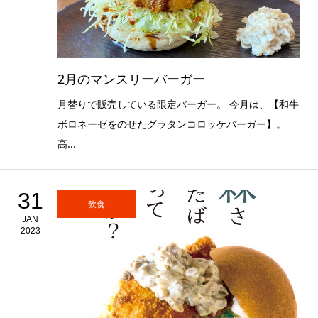
2月のマンスリーバーガー
月替りで販売している限定バーガー。 今月は、【和牛
ボロネーゼをのせたグラタンコロッケバーガー】。
高...
31
飲食
JAN
2023