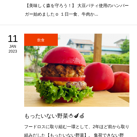
【美味しく森を守ろう！】 大豆パティ使用のハンバー
ガー始めました☺︎ １日一食、牛肉か...
11
飲食
JAN
2023
もったいない野菜🍅🍆🍏
フードロスに取り組む一環として、2年ほど前から取り
組みだした【もったいない野菜】。 集荷できない野