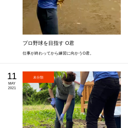
プロ野球を目指す O君
仕事が終わってから練習に向かうO君。
11
未分類
MAY
2021