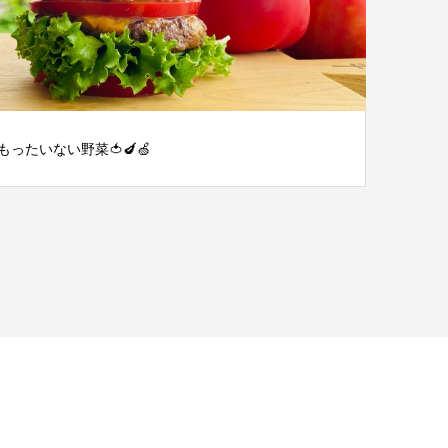
もったいない野菜🍅🍆🍏